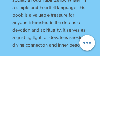
a simple and heartfelt language, this
book is a valuable treasure for
anyone interested in the depths of
devotion and spirituality. It serves as
a guiding light for devotees seeking
divine connection and inner peace.
PDF Book Not Available
Hindi Language
Weight
140 Gm
Pages
104
RETURN POLICY
Once Books Dispatched can not be
returned.