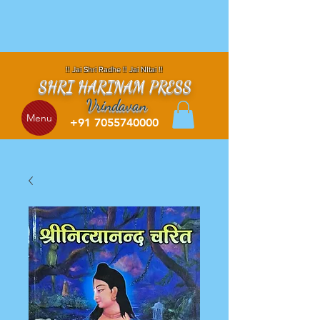
!! Jai Shri Radhe !! Jai NItai !!
SHRI HARINAM PRESS
Vrindavan
Menu
+91 7055740000