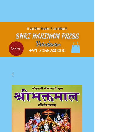
!! Jai Shri Radhe !! Jai NItai !!
SHRI HARINAM PRESS
Vrindavan
Menu
+91 7055740000