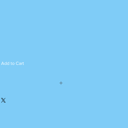
Add to Cart
ed can not be returned.
please call or whatsapp
m Monday to Saturday