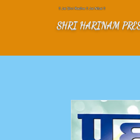
!! Jai Shri Radhe !! Jai NItai !!
SHRI HARINAM PRE