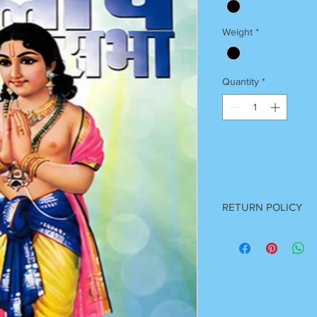
Weight
*
Quantity
*
RETURN POLICY
Once Books Dispatch
For any clarification 
on 7055740000
Between 11 am to 7 P
Sunday Off