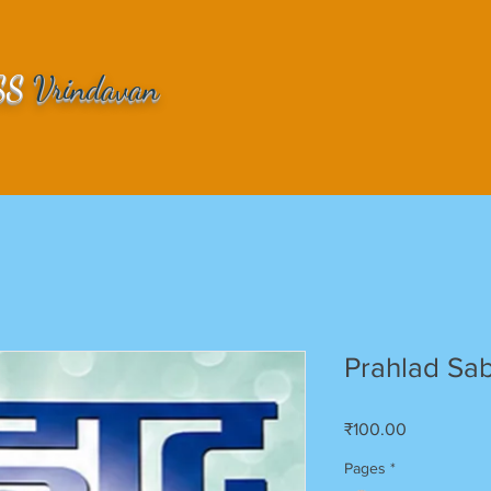
SS
Vrindavan
Prahlad Sab
Price
₹100.00
Pages
*