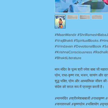
#MaanMandir #ShriRameshBabaJi 
#VrajBhakti #SpiritualBooks #H
#Vrindavan #DevotionalBook #Sa
#KrishnaConsciousness #RadhaRan
#BhaktiLiterature
मान मंदिर के पूज्य श्री रमेश बाबा जी महाराज
प्रेम, राधा-कृष्ण रस, भजन, सत्संग और व्र
शुद्ध भक्ति, प्रेम और आध्यात्मिक जीवन की
संदेश को सरल रूप में प्रस्तुत करती है।
#मानमंदिर #श्रीरमेशबाबाजी #राधाकृष्ण 
#सनातनधर्म #कृष्णप्रेम #भक्तियोग #वृन्द