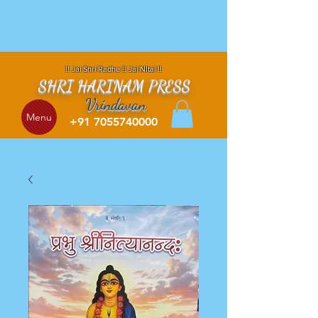
!! Jai Shri Radhe !! Jai NItai !!
SHRI HARINAM PRESS
Vrindavan
Menu
+91 7055740000