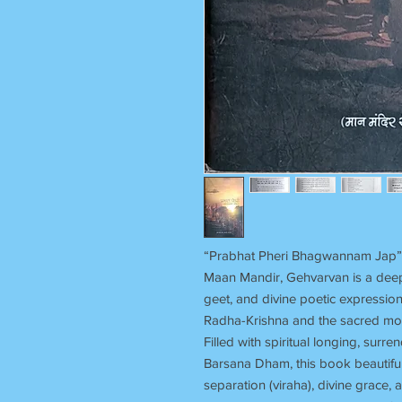
“Prabhat Pheri Bhagwannam Jap” 
Maan Mandir, Gehvarvan is a deepl
geet, and divine poetic expression
Radha-Krishna and the sacred moo
Filled with spiritual longing, sur
Barsana Dham, this book beautiful
separation (viraha), divine grace, 