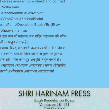
lt verses awaken pure bhakti and connect
i Radha Rani.
i #MaanMandir #Gehvarvan
#VirahGeet #KrishnaBhakti
dhaRani #DevotionalBook #BrajBhav
 #bhagwannamjap
ेश दास बाबा जी महाराज
,
मान मंदिर
,
गहवरवन की भक्ति-
ों का अद्भुत संग्रह है।
्रजभाव
,
विरह
,
शरणागति
,
करुणा एवं प्रेममयी भक्ति का
है। बरसाना धाम की दिव्य भावना से युक्त यह पुस्तक
र्पण और भक्ति की मधुर अनुभूति जागृत करती है।
र
#
गहवरवन
#
राधाकृष्ण
#
ब्रजरस
#
भजन
#
विरहगीत
धारानी
#
भक्तिग्रंथ
#
ब्रजभाव
#
सनातनधर्म
SHRI
HARINAM
PRESS
Bagh Bundela, Loi Bazar
Vrindavan-281121
7055740000