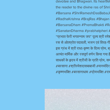
devotee and Bhagwan. Its heartfe
the reader to the divine ras of Shr
#Barsana #ShriRameshDasBabaJ
#RadhaKrishna #BrajRas #Bhajan 
#BarsanaDham #PremaBhakti #Ra
#SanatanDharma #prabhatpheri
“
प्रभात फेरी भगवन्नाम जप
”
पूज्य
श्री रम
रस से ओतप्रोत पदावली
,
भजन एवं विरह-गीत
इस ग्रंथ में श्री राधा-कृष्ण के दिव्य प्रेम
,
ब
अत्यंत मार्मिक और रसपूर्ण वर्णन किया गया 
साधकों के हृदय में श्रीजी के प्रति प्रेम
,
सम
#
बरसाना
#
श्रीरमेशदासबाबाजी
#
मानमंदि
#
कृष्णभक्ति
#
बरसानाधाम
#
प्रेमभक्ति
#
रा