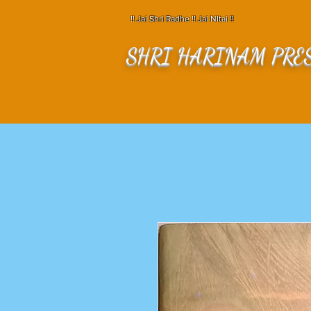
!! Jai Shri Radhe !! Jai NItai !!
SHRI HARINAM PRE