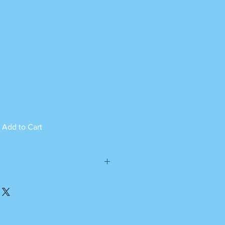
Add to Cart
ed can not be returned.
please call or whatsapp
m Monday to Saturday