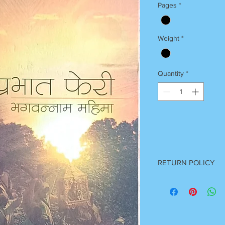
Pages
*
Weight
*
Quantity
*
RETURN POLICY
Once Books Dispatch
For any clarification 
on 7055740000
Between 11 am to 7 P
Sunday Off