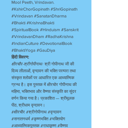
Mool Peeth, Vrindavan.
#KshirChorGopinath #ShriGopinath
#Vrindavan #SanatanDharma
#Bhakti #KrishnaBhakti
#SpiritualBook #Hinduism #Sanskrit
#VrindavanDham #RadhaKrishna
#IndianCulture #DevotionalBook
#BhaktiYoga #GauDiya
हिंदी विवरण:
क्षीरचौर-श्रीगोपीनाथः
श्री गोपीनाथ जी की
दिव्य लीलाओं, वृन्दावन की भक्ति परम्परा तथा
संस्कृत श्लोकों पर आधारित एक आध्यात्मिक
ग्रन्थ है। इस पुस्तक में क्षीरचोर गोपीनाथ की
महिमा, भक्तिभाव और वैष्णव संस्कृति का सुंदर
वर्णन किया गया है। प्रकाशित — श्रीमूलक
पीठ, श्रीधाम वृन्दावन।
#क्षीरचौर #श्रीगोपीनाथ #वृन्दावन
#सनातनधर्म #कृष्णभक्ति #भक्तियोग
#आध्यात्मिकपुस्तक #राधाकृष्ण #वैष्णव