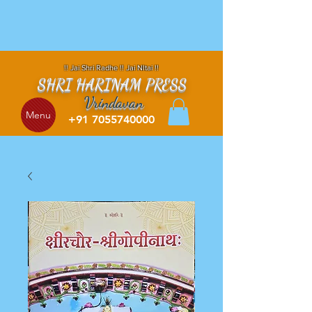
!! Jai Shri Radhe !! Jai NItai !!
SHRI HARINAM PRESS
Vrindavan
Menu
+91 7055740000