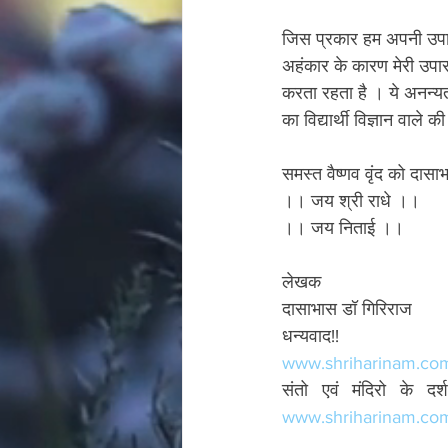
जिस प्रकार हम अपनी उपासन
अहंकार के कारण मेरी उपासना, 
करता रहता है । ये अनन्यता
का विद्यार्थी विज्ञान वाले क
समस्त वैष्णव वृंद को दास
।। जय श्री राधे ।।
।। जय निताई ।। 
लेखक 
दासाभास डॉ गिरिराज 
धन्यवाद!!
www.shriharinam.co
www.shriharinam.com