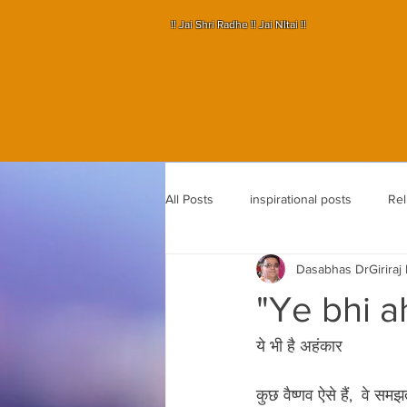
!! Jai Shri Radhe !! Jai NItai !!
SHRI HARINAM PRE
All Posts
inspirational posts
Rel
Dasabhas DrGiriraj
Sapt Devalaya
Shri Lok nath g
"Ye bhi ah
ये भी है अहंकार 
कुछ वैष्णव ऐसे हैं,  वे समझ