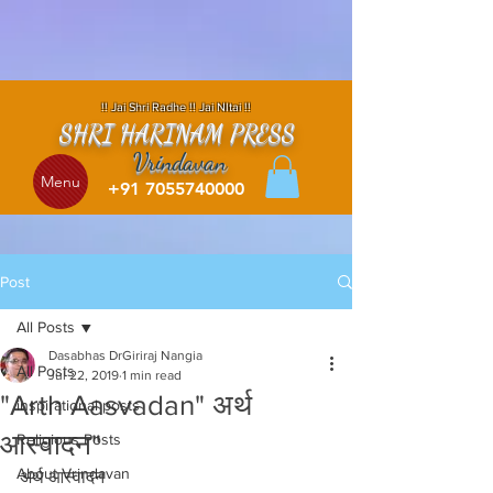
!! Jai Shri Radhe !! Jai NItai !!
SHRI HARINAM PRESS
Vrindavan
Menu
+91 7055740000
Post
All Posts
Dasabhas DrGiriraj Nangia
All Posts
Jul 22, 2019
1 min read
"Arth Aasvadan" अर्थ
inspirational posts
आस्वादन"
Religious Posts
About Vrindavan
अर्थ आस्वादन