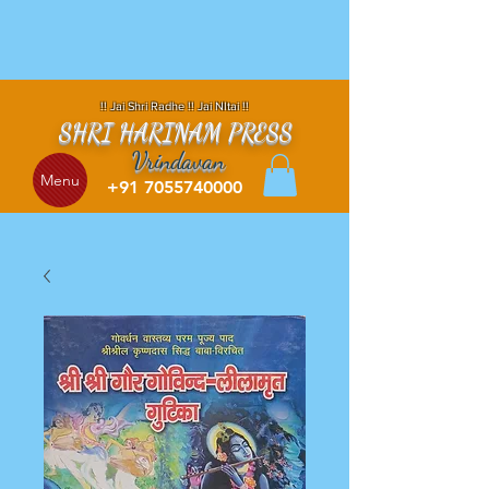
!! Jai Shri Radhe !! Jai NItai !!
SHRI HARINAM PRESS
Vrindavan
Menu
+91 7055740000