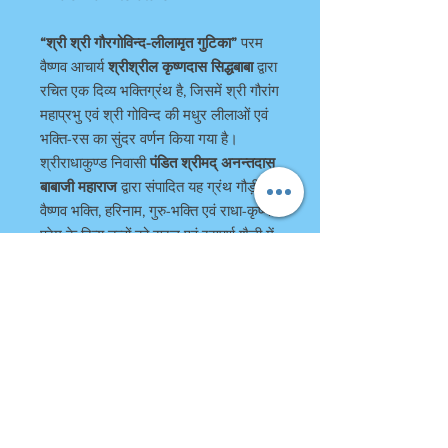
“श्री श्री गौरगोविन्द-लीलामृत गुटिका”
परम
वैष्णव आचार्य
श्रीश्रील कृष्णदास सिद्धबाबा
द्वारा
रचित एक दिव्य भक्तिग्रंथ है, जिसमें श्री गौरांग
महाप्रभु एवं श्री गोविन्द की मधुर लीलाओं एवं
भक्ति-रस का सुंदर वर्णन किया गया है।
श्रीराधाकुण्ड निवासी
पंडित श्रीमद् अनन्तदास
बाबाजी महाराज
द्वारा संपादित यह ग्रंथ गौड़ीय
वैष्णव भक्ति, हरिनाम, गुरु-भक्ति एवं राधा-कृष्ण
प्रेम के दिव्य तत्वों को सरल एवं रसपूर्ण शैली में
प्रस्तुत करता है।
#गौरगोविन्दलीलामृत #गौड़ीयवैष्णव
#गौरांगमहाप्रभु #राधाकृष्ण #कृष्णभक्ति
#हरिनाम #भक्ति #अनन्तदासबाबाजी
#राधाकुण्ड #भक्तिग्रंथ #आध्यात्मिकपुस्तक
#गुरुभक्ति #सनातनधर्म #वैष्णवसाहित्य