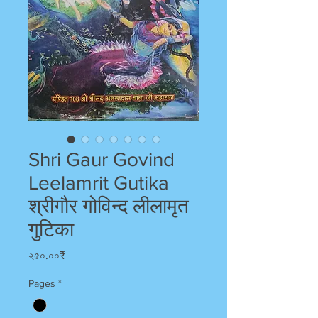
Shri Gaur Govind
Leelamrit Gutika
श्रीगौर गोविन्द लीलामृत
गुटिका
Price
২৫০.০০₹
Pages
*