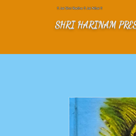
!! Jai Shri Radhe !! Jai NItai !!
SHRI HARINAM PRE