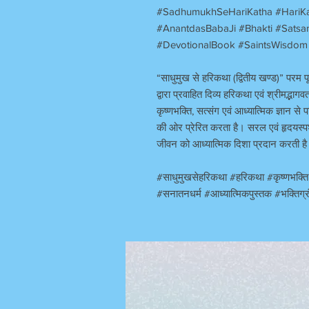
#SadhumukhSeHariKatha #HariKa
#AnantdasBabaJi #Bhakti #Satsa
#DevotionalBook #SaintsWisdom 
“साधुमुख से हरिकथा (द्वितीय खण्ड)” परम 
द्वारा प्रवाहित दिव्य हरिकथा एवं श्रीमद्भ
कृष्णभक्ति, सत्संग एवं आध्यात्मिक ज्ञान से प
की ओर प्रेरित करता है। सरल एवं हृदयस्पर्श
जीवन को आध्यात्मिक दिशा प्रदान करती ह
#साधुमुखसेहरिकथा #हरिकथा #कृष्णभक्त
#सनातनधर्म #आध्यात्मिकपुस्तक #भक्तिग्