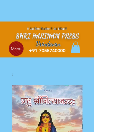
!! Jai Shri Radhe !! Jai NItai !!
SHRI HARINAM PRESS
Vrindavan
Menu
+91 7055740000