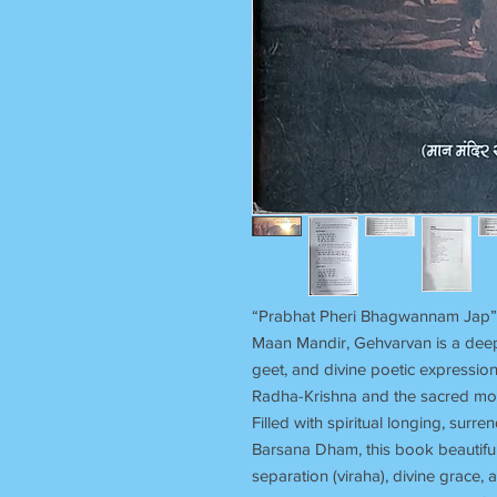
“Prabhat Pheri Bhagwannam Jap” 
Maan Mandir, Gehvarvan is a deepl
geet, and divine poetic expression
Radha-Krishna and the sacred moo
Filled with spiritual longing, sur
Barsana Dham, this book beautiful
separation (viraha), divine grace, 