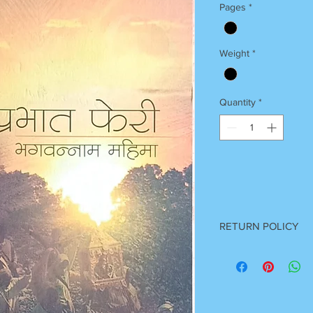
Pages
*
Weight
*
Quantity
*
RETURN POLICY
Once Books Dispatch
For any clarification 
on 7055740000
Between 11 am to 7 P
Sunday Off