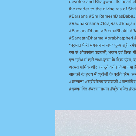
devotee and Bhagwan. Its heartfe
the reader to the divine ras of Shr
#Barsana #ShriRameshDasBabaJ
#RadhaKrishna #BrajRas #Bhajan 
#BarsanaDham #PremaBhakti #Ra
#SanatanDharma #prabhatpheri
“
प्रभात फेरी भगवन्नाम जप
”
पूज्य
श्री रम
रस से ओतप्रोत पदावली
,
भजन एवं विरह-गीत
इस ग्रंथ में श्री राधा-कृष्ण के दिव्य प्रेम
,
ब
अत्यंत मार्मिक और रसपूर्ण वर्णन किया गया 
साधकों के हृदय में श्रीजी के प्रति प्रेम
,
सम
#
बरसाना
#
श्रीरमेशदासबाबाजी
#
मानमंदि
#
कृष्णभक्ति
#
बरसानाधाम
#
प्रेमभक्ति
#
रा