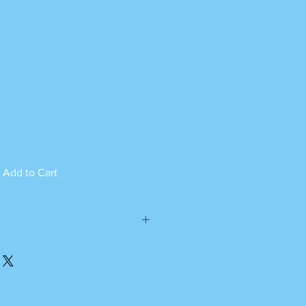
Add to Cart
ed can not be returned.
please call or whatsapp
m Monday to Saturday