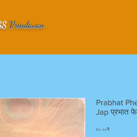
SS
Vrindavan
Prabhat Ph
Jap प्रभात फे
Price
৫০.০০₹