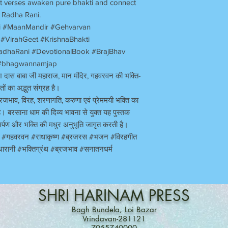
lt verses awaken pure bhakti and connect
i Radha Rani.
i #MaanMandir #Gehvarvan
#VirahGeet #KrishnaBhakti
dhaRani #DevotionalBook #BrajBhav
 #bhagwannamjap
ेश दास बाबा जी महाराज
,
मान मंदिर
,
गहवरवन की भक्ति-
ों का अद्भुत संग्रह है।
्रजभाव
,
विरह
,
शरणागति
,
करुणा एवं प्रेममयी भक्ति का
है। बरसाना धाम की दिव्य भावना से युक्त यह पुस्तक
र्पण और भक्ति की मधुर अनुभूति जागृत करती है।
र
#
गहवरवन
#
राधाकृष्ण
#
ब्रजरस
#
भजन
#
विरहगीत
धारानी
#
भक्तिग्रंथ
#
ब्रजभाव
#
सनातनधर्म
SHRI
HARINAM
PRESS
Bagh Bundela, Loi Bazar
Vrindavan-281121
7055740000