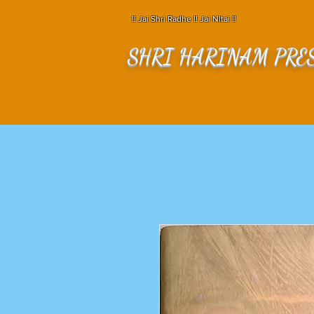
!! Jai Shri Radhe !! Jai NItai !!
SHRI HARINAM PRE