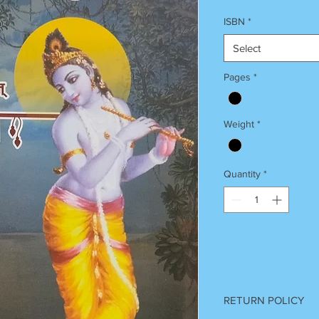
ISBN
*
Select
Pages
*
Weight
*
Quantity
*
RETURN POLICY