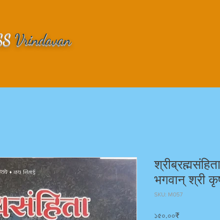
SS
Vrindavan
श्रीब्रह्मसंहिता
भगवान् श्री कृ
SKU: M057
Price
১৫০.০০₹