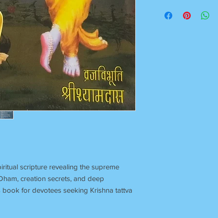
Once Books Dispatch
For any clarification 
on 7055740000
Between 11 am to 7 P
Sunday Off
piritual scripture revealing the supreme
 Dham, creation secrets, and deep
s book for devotees seeking Krishna tattva