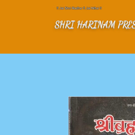
!! Jai Shri Radhe !! Jai NItai !!
SHRI HARINAM PRE